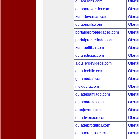
guiaresorts.com
Oferta
guiaparavender.com
Oferta
zonadeventas.com
Oferta
guiaemails.com
Oferta
portaldepropiedades.com
Oferta
portalpropiedades.com
Oferta
zonapolitica.com
Oferta
guianoticias.com
Oferta
alquilerdevideos.com
Oferta
guiadechile.com
Oferta
guiamodas.com
Oferta
mexiguia.com
Oferta
guiadesantiago.com
Oferta
guiamorelia.com
Oferta
areajoven.com
Oferta
guiadiversion.com
Oferta
guiadeprodutos.com
Oferta
guiaderadios.com
Oferta