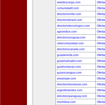
webdescarga.com
Oferta
comunidadit.com
Oferta
directoriochile.com
Oferta
directoriobrasil.com
Oferta
directoriotecnologico.com
Oferta
agroindice.com
Oferta
directoriouruguay.com
Oferta
cibercomunidad.com
Oferta
directoriocanada.com
Oferta
guiaderenta.com
Oferta
guiaelsalvador.com
Oferta
guiahonduras.com
Oferta
guianicaragua.com
Oferta
areamujer.com
Oferta
directoriohonduras.com
Oferta
argentinaindex.com
Oferta
directorioparaguay.com
Oferta
mochilear.com
Oferta