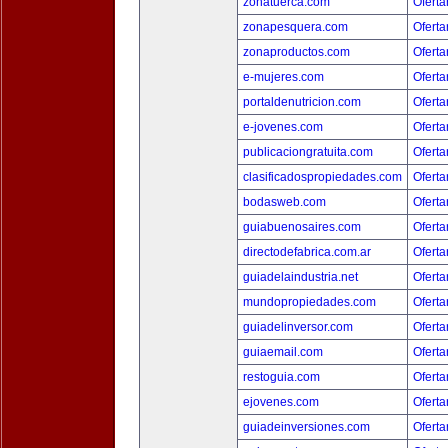
zonatuerca.com
Oferta
zonapesquera.com
Oferta
zonaproductos.com
Oferta
e-mujeres.com
Oferta
portaldenutricion.com
Oferta
e-jovenes.com
Oferta
publicaciongratuita.com
Oferta
clasificadospropiedades.com
Oferta
bodasweb.com
Oferta
guiabuenosaires.com
Oferta
directodefabrica.com.ar
Oferta
guiadelaindustria.net
Oferta
mundopropiedades.com
Oferta
guiadelinversor.com
Oferta
guiaemail.com
Oferta
restoguia.com
Oferta
ejovenes.com
Oferta
guiadeinversiones.com
Oferta