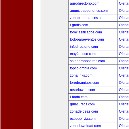
agrodirectorio.com
Oferta
anunciospuertorico.com
Oferta
zonabienesraices.com
Oferta
i-gratis.com
Oferta
foroclasificados.com
Oferta
todoparaeventos.com
Oferta
infodirectorio.com
Oferta
muyfamoso.com
Oferta
soloparanosotras.com
Oferta
topcolombia.com
Oferta
zonalinks.com
Oferta
forodeamigos.com
Oferta
rosarioweb.com
Oferta
i-boda.com
Oferta
guiacursos.com
Oferta
zonadeideas.com
Oferta
expobolivia.com
Oferta
zonadownload.com
Oferta