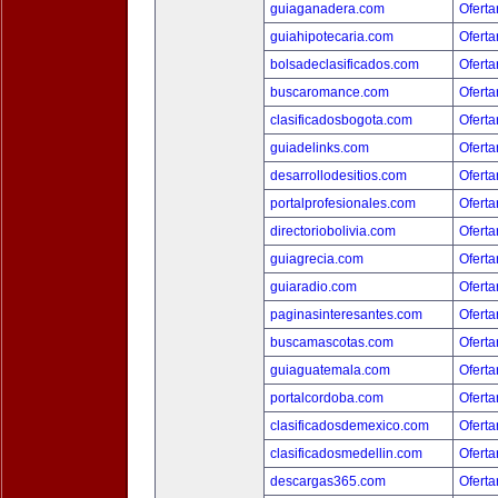
guiaganadera.com
Oferta
guiahipotecaria.com
Oferta
bolsadeclasificados.com
Oferta
buscaromance.com
Oferta
clasificadosbogota.com
Oferta
guiadelinks.com
Oferta
desarrollodesitios.com
Oferta
portalprofesionales.com
Oferta
directoriobolivia.com
Oferta
guiagrecia.com
Oferta
guiaradio.com
Oferta
paginasinteresantes.com
Oferta
buscamascotas.com
Oferta
guiaguatemala.com
Oferta
portalcordoba.com
Oferta
clasificadosdemexico.com
Oferta
clasificadosmedellin.com
Oferta
descargas365.com
Oferta