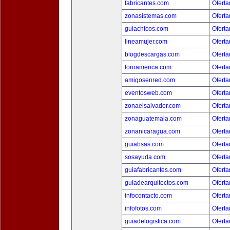
fabricantes.com
Oferta
zonasistemas.com
Oferta
guiachicos.com
Oferta
lineamujer.com
Oferta
blogdescargas.com
Oferta
foroamerica.com
Oferta
amigosenred.com
Oferta
eventosweb.com
Oferta
zonaelsalvador.com
Oferta
zonaguatemala.com
Oferta
zonanicaragua.com
Oferta
guiabsas.com
Oferta
sosayuda.com
Oferta
guiafabricantes.com
Oferta
guiadearquitectos.com
Oferta
infocontacto.com
Oferta
infofotos.com
Oferta
guiadelogistica.com
Oferta