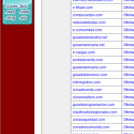
InternetClasificados.com
Oferta
e-Mujer.com
Oferta
compucampo.com
Oferta
videosdebodas.com
Oferta
e-comunidad.com
Oferta
guiadelaindustria.net
Oferta
guiaempresaria.net
Oferta
e-cargas.com
Oferta
portaldeventa.com
Oferta
guiaempresaria.com
Oferta
guiadetelevision.com
Oferta
inforegistros.com
Oferta
zonadeventa.com
Oferta
zonaresellers.com
Oferta
guiadeprogramacion.com
Oferta
clasificadosregionales.com
Oferta
zonaseguridad.com
Oferta
zonadesconocida.com
Oferta