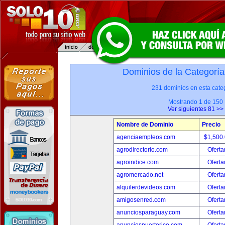
Dominios de la Categoría
231 dominios en esta categ
Mostrando 1 de 150
Ver siguientes 81 >>
Nombre de Dominio
Precio
agenciaempleos.com
$1,500
agrodirectorio.com
Oferta
agroindice.com
Oferta
agromercado.net
Oferta
alquilerdevideos.com
Oferta
amigosenred.com
Oferta
anunciosparaguay.com
Oferta