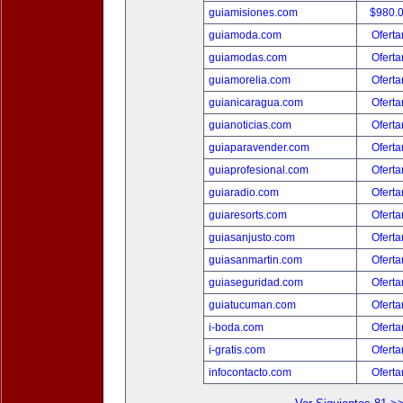
guiamisiones.com
$980.
guiamoda.com
Oferta
guiamodas.com
Oferta
guiamorelia.com
Oferta
guianicaragua.com
Oferta
guianoticias.com
Oferta
guiaparavender.com
Oferta
guiaprofesional.com
Oferta
guiaradio.com
Oferta
guiaresorts.com
Oferta
guiasanjusto.com
Oferta
guiasanmartin.com
Oferta
guiaseguridad.com
Oferta
guiatucuman.com
Oferta
i-boda.com
Oferta
i-gratis.com
Oferta
infocontacto.com
Oferta