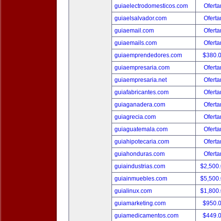
guiaelectrodomesticos.com
Oferta
guiaelsalvador.com
Oferta
guiaemail.com
Oferta
guiaemails.com
Oferta
guiaemprendedores.com
$380.
guiaempresaria.com
Oferta
guiaempresaria.net
Oferta
guiafabricantes.com
Oferta
guiaganadera.com
Oferta
guiagrecia.com
Oferta
guiaguatemala.com
Oferta
guiahipotecaria.com
Oferta
guiahonduras.com
Oferta
guiaindustrias.com
$2,500
guiainmuebles.com
$5,500
guialinux.com
$1,800
guiamarketing.com
$950.
guiamedicamentos.com
$449.