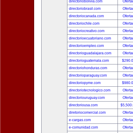
directoriobolivia.com
Oferta
directoriobrasil.com
Oferta
directoriocanada.com
Oferta
directoriochile.com
Oferta
directoriocreativo.com
Oferta
directorioecuatoriano.com
Oferta
directorioempleo.com
Oferta
directorioguadalajara.com
Oferta
directorioguatemala.com
$290.
directoriohonduras.com
Oferta
directorioparaguay.com
Oferta
directoriopyme.com
$980.
directoriotecnologico.com
Oferta
directoriouruguay.com
Oferta
directoriousa.com
$5,500
diretoriocomercial.com
Oferta
e-cargas.com
Oferta
e-comunidad.com
Oferta