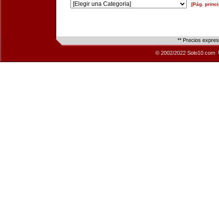
[Pág. princi
** Precios expre
© 2002/2022 Solo10.com