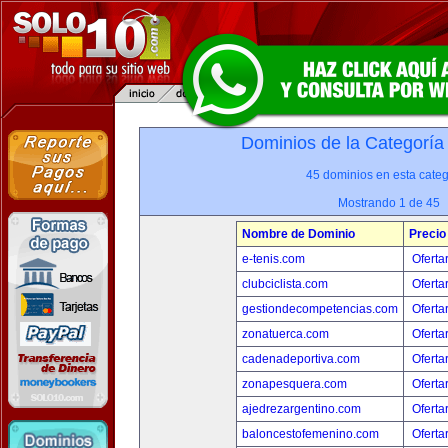
Dominios de la Categoría
45 dominios en esta categ
Mostrando 1 de 45
Nombre de Dominio
Precio
e-tenis.com
Oferta
clubciclista.com
Oferta
gestiondecompetencias.com
Oferta
zonatuerca.com
Oferta
cadenadeportiva.com
Oferta
zonapesquera.com
Oferta
ajedrezargentino.com
Oferta
baloncestofemenino.com
Oferta