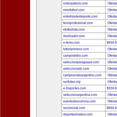
noticiastenis.com
Oferta
missfutbol.com
Oferta
estrellasdeldeporte.com
Oferta
tenisprofesional.com
Oferta
efutbolista.com
Oferta
deslizador.com
Oferta
e-tenis.com
$650.
futbolprimera.com
Oferta
campodetiro.com
Oferta
seleccionparaguaya.com
Oferta
seleccionado.com
Oferta
campeonatoargentino.com
Oferta
surfistas.org
Oferta
e-Deportes.com
$559.
seleccionargentina.com
Oferta
eventosbarcelona.com
Oferta
sociosclub.com
$660.
deporteamateur.com
Oferta