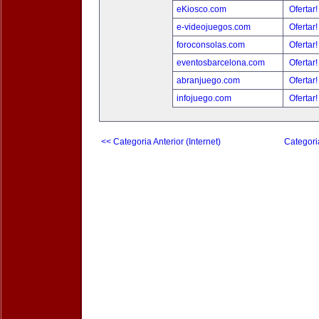
eKiosco.com
Ofertar
e-videojuegos.com
Ofertar
foroconsolas.com
Ofertar
eventosbarcelona.com
Ofertar
abranjuego.com
Ofertar
infojuego.com
Ofertar
<< Categoria Anterior (Internet)
Categori