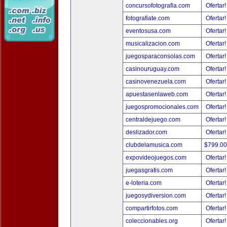
concursofotografia.com
Ofertar
fotografiate.com
Ofertar
eventosusa.com
Ofertar
musicalizacion.com
Ofertar
juegosparaconsolas.com
Ofertar
casinouruguay.com
Ofertar
casinovenezuela.com
Ofertar
apuestasenlaweb.com
Ofertar
juegospromocionales.com
Ofertar
centraldejuego.com
Ofertar
deslizador.com
Ofertar
clubdelamusica.com
$799.0
expovideojuegos.com
Ofertar
juegasgratis.com
Ofertar
e-loteria.com
Ofertar
juegosydiversion.com
Ofertar
compartirfotos.com
Ofertar
coleccionables.org
Ofertar