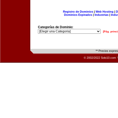
Registro de Dominios
|
Web Hosting
|
D
Dominios Expirados
|
Industrias
|
Indu
Categorías de Dominio:
[Pág. princi
** Precios expre
© 2002/2022 Solo10.com