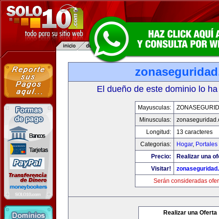
zonasegurida
El dueño de este dominio lo ha
Mayusculas:
ZONASEGURI
Minusculas:
zonaseguridad
Longitud:
13 caracteres
Categorias:
Hogar
,
Portales
Precio:
Realizar una of
Visitar!
zonaseguridad
Serán consideradas ofer
Realizar una Oferta