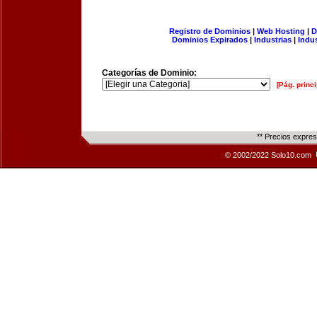
Registro de Dominios
|
Web Hosting
|
D
Dominios Expirados
|
Industrias
|
Indu
Categorías de Dominio:
[Pág. princi
** Precios expre
© 2002/2022 Solo10.com