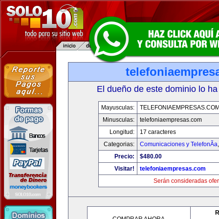
telefoniaempres
El dueño de este dominio lo ha
Mayusculas:
TELEFONIAEMPRESAS.CO
Minusculas:
telefoniaempresas.com
Longitud:
17 caracteres
Categorias:
Comunicaciones y TelefonÃ­a
Precio:
$480.00
Visitar!
telefoniaempresas.com
Serán consideradas ofer
R