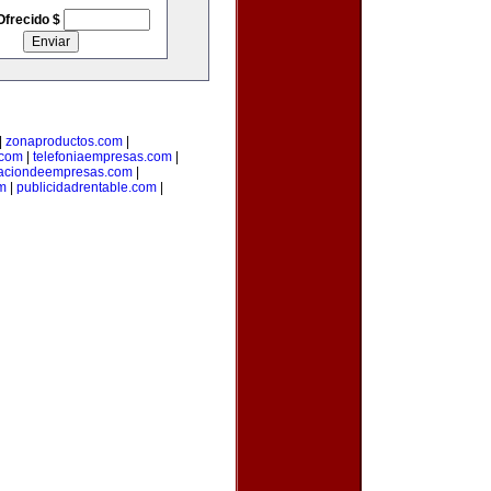
Ofrecido $
|
zonaproductos.com
|
.com
|
telefoniaempresas.com
|
aciondeempresas.com
|
om
|
publicidadrentable.com
|