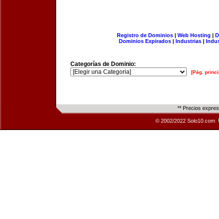
Registro de Dominios
|
Web Hosting
|
D
Dominios Expirados
|
Industrias
|
Indu
Categorías de Dominio:
[Pág. princi
** Precios expre
© 2002/2022 Solo10.com