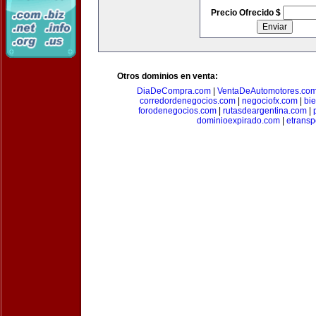
Precio Ofrecido $
Otros dominios en venta:
DiaDeCompra.com
|
VentaDeAutomotores.co
corredordenegocios.com
|
negociofx.com
|
bi
forodenegocios.com
|
rutasdeargentina.com
|
dominioexpirado.com
|
etransp