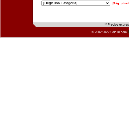
[Pág. princi
** Precios expre
© 2002/2022 Solo10.com