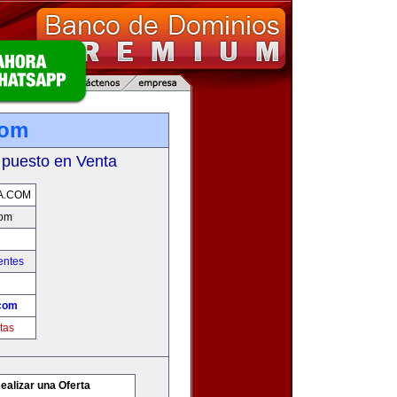
com
 puesto en Venta
A.COM
com
entes
com
tas
ealizar una Oferta