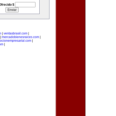
Ofrecido $
m
|
ventasbrasil.com
|
|
mercadobienesraices.com
|
ocionempresarial.com
|
com
|