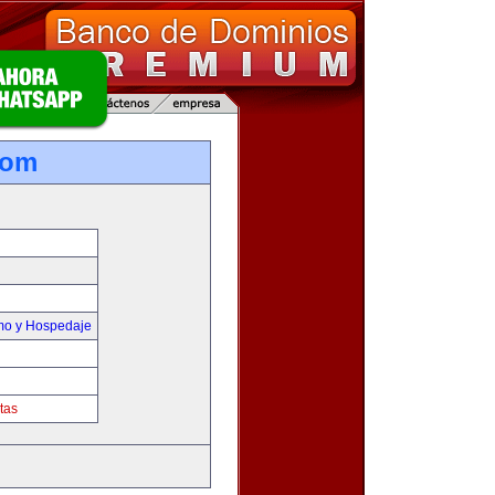
com
smo y Hospedaje
tas