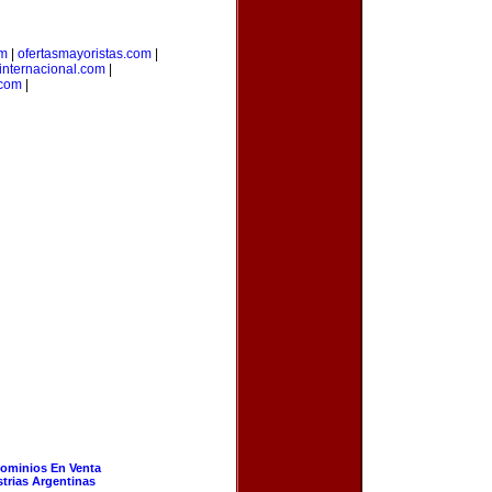
om
|
ofertasmayoristas.com
|
internacional.com
|
.com
|
ominios En Venta
strias Argentinas