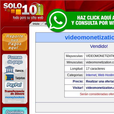
videomonetizati
Vendido!
Mayusculas:
VIDEOMONETIZAT
Minusculas:
videomonetization.
Longitud:
17 caracteres
Categorias:
Internet
,
Web Hostin
Precio:
Realizar una oferta
Visitar!
videomonetization
Serán consideradas ofer