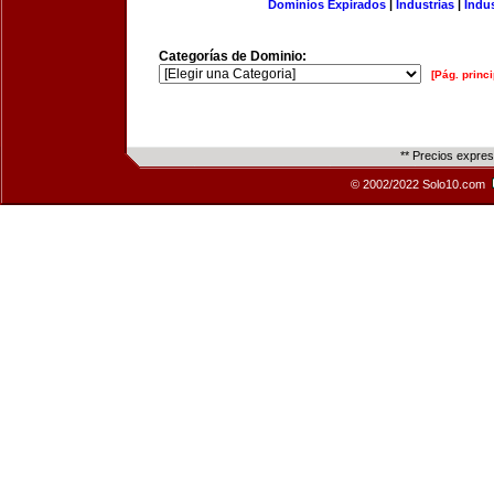
Dominios Expirados
|
Industrias
|
Indu
Categorías de Dominio:
[Pág. princi
** Precios expre
© 2002/2022 Solo10.com