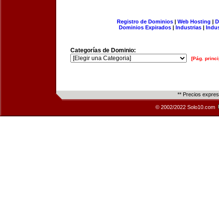
Registro de Dominios
|
Web Hosting
|
D
Dominios Expirados
|
Industrias
|
Indu
Categorías de Dominio:
[Pág. princi
** Precios expre
© 2002/2022 Solo10.com