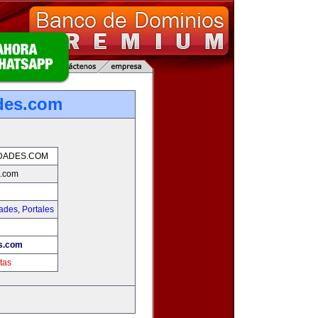
des.com
DADES.COM
s.com
dades
,
Portales
s.com
tas