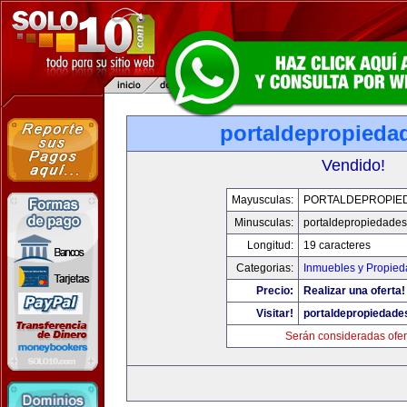
portaldepropieda
Vendido!
Mayusculas:
PORTALDEPROPIE
Minusculas:
portaldepropiedade
Longitud:
19 caracteres
Categorias:
Inmuebles y Propie
Precio:
Realizar una oferta!
Visitar!
portaldepropiedade
Serán consideradas ofer