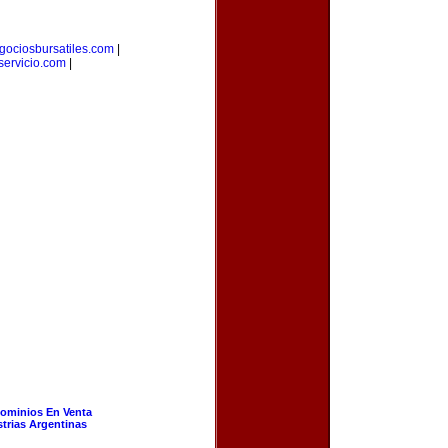
gociosbursatiles.com
|
ervicio.com
|
ominios En Venta
strias Argentinas