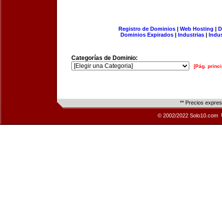
Registro de Dominios
|
Web Hosting
|
D
Dominios Expirados
|
Industrias
|
Indu
Categorías de Dominio:
[Pág. princi
** Precios expre
© 2002/2022 Solo10.com