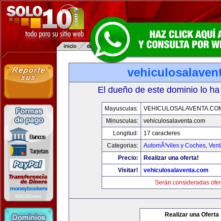
vehiculosalaven
El dueño de este dominio lo ha
Mayusculas:
VEHICULOSALAVENTA.CO
Minusculas:
vehiculosalaventa.com
Longitud:
17 caracteres
Categorias:
AutomÃ³viles y Coches
,
Vent
Precio:
Realizar una oferta!
Visitar!
vehiculosalaventa.com
Serán consideradas ofer
Realizar una Oferta