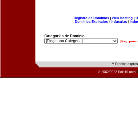
Registro de Dominios
|
Web Hosting
|
D
Dominios Expirados
|
Industrias
|
Indu
Categorías de Dominio:
[Pág. princi
** Precios expre
© 2002/2022 Solo10.com