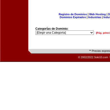
Registro de Dominios
|
Web Hosting
|
D
Dominios Expirados
|
Industrias
|
Indu
Categorías de Dominio:
[Pág. princi
** Precios expre
© 2002/2022 Solo10.com