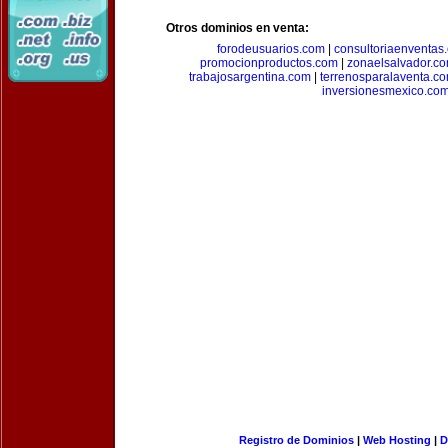
Otros dominios en venta:
forodeusuarios.com
|
consultoriaenventas
promocionproductos.com
|
zonaelsalvador.c
trabajosargentina.com
|
terrenosparalaventa.c
inversionesmexico.co
Registro de Dominios
|
Web Hosting
|
D