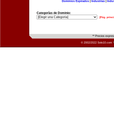
Dominios Expirados
|
Industrias
|
Indu
Categorías de Dominio:
[Pág. princi
** Precios expre
© 2002/2022 Solo10.com