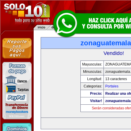
zonaguatemal
Vendido!
Mayusculas:
ZONAGUATEM
Minusculas:
zonaguatemala
Longitud:
13 caracteres
Categorias:
Portales
Precio:
Realizar una of
Visitar!
zonaguatemala
Serán consideradas ofer