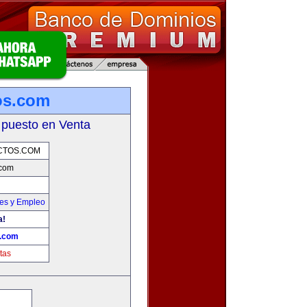
os.com
 puesto en Venta
CTOS.COM
.com
nes y Empleo
a!
s.com
tas