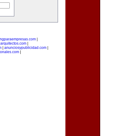
ingparaempresas.com
|
arquitectos.com
|
m
|
anunciosypublicidad.com
|
ionales.com
|