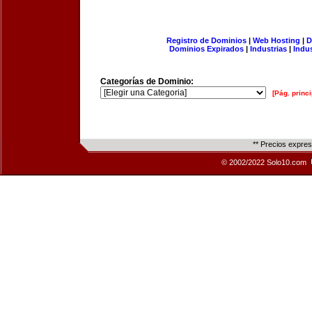
Registro de Dominios
|
Web Hosting
|
D
Dominios Expirados
|
Industrias
|
Indu
Categorías de Dominio:
[Pág. princi
** Precios expre
© 2002/2022 Solo10.com