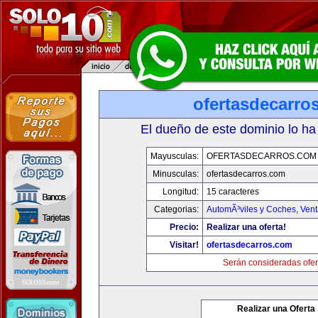
ofertasdecarro
El dueño de este dominio lo ha
Mayusculas:
OFERTASDECARROS.COM
Minusculas:
ofertasdecarros.com
Longitud:
15 caracteres
Categorias:
AutomÃ³viles y Coches
,
Vent
Precio:
Realizar una oferta!
Visitar!
ofertasdecarros.com
Serán consideradas ofer
Realizar una Oferta