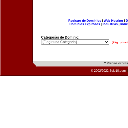
Registro de Dominios
|
Web Hosting
|
D
Dominios Expirados
|
Industrias
|
Indu
Categorías de Dominio:
[Pág. princi
** Precios expre
© 2002/2022 Solo10.com