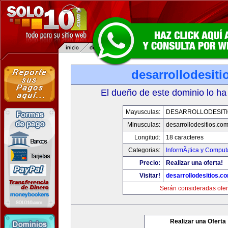
desarrollodesit
El dueño de este dominio lo ha
Mayusculas:
DESARROLLODESIT
Minusculas:
desarrollodesitios.co
Longitud:
18 caracteres
Categorias:
InformÃ¡tica y Comput
Precio:
Realizar una oferta!
Visitar!
desarrollodesitios.c
Serán consideradas ofer
Realizar una Oferta