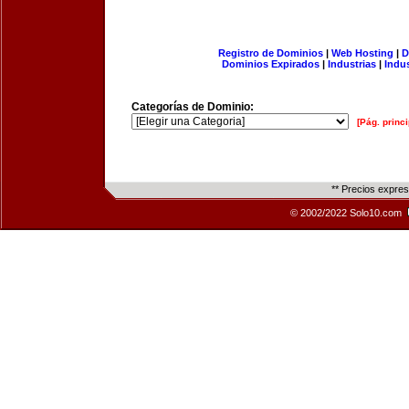
Registro de Dominios
|
Web Hosting
|
D
Dominios Expirados
|
Industrias
|
Indu
Categorías de Dominio:
[Pág. princi
** Precios expre
© 2002/2022 Solo10.com