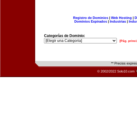
Registro de Dominios
|
Web Hosting
|
D
Dominios Expirados
|
Industrias
|
Indu
Categorías de Dominio:
[Pág. princi
** Precios expre
© 2002/2022 Solo10.com