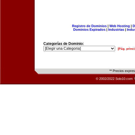
Registro de Dominios
|
Web Hosting
|
D
Dominios Expirados
|
Industrias
|
Indu
Categorías de Dominio:
[Pág. princi
** Precios expre
© 2002/2022 Solo10.com