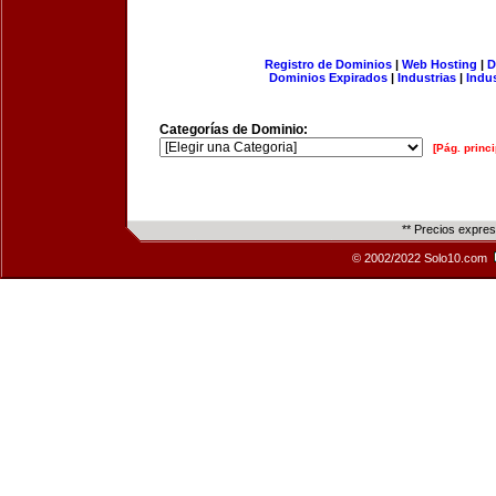
Registro de Dominios
|
Web Hosting
|
D
Dominios Expirados
|
Industrias
|
Indu
Categorías de Dominio:
[Pág. princi
** Precios expre
© 2002/2022 Solo10.com