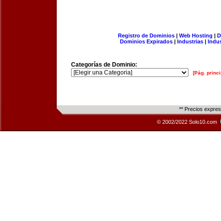
Registro de Dominios
|
Web Hosting
|
D
Dominios Expirados
|
Industrias
|
Indu
Categorías de Dominio:
[Pág. princi
** Precios expre
© 2002/2022 Solo10.com