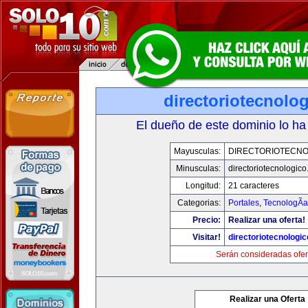
directoriotecnolo
El dueño de este dominio lo ha
Mayusculas:
DIRECTORIOTECNO
Minusculas:
directoriotecnologic
Longitud:
21 caracteres
Categorias:
Portales
,
TecnologÃ­a
Precio:
Realizar una oferta!
Visitar!
directoriotecnologi
Serán consideradas ofer
Realizar una Oferta