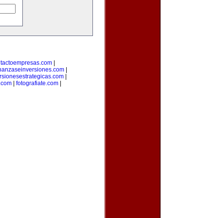
tactoempresas.com
|
inanzaseinversiones.com
|
rsionesestrategicas.com
|
.com
|
fotografiate.com
|