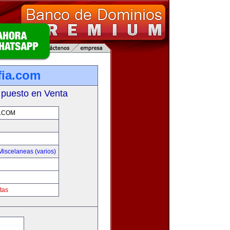
fia.com
 puesto en Venta
.COM
Miscelaneas (varios)
tas