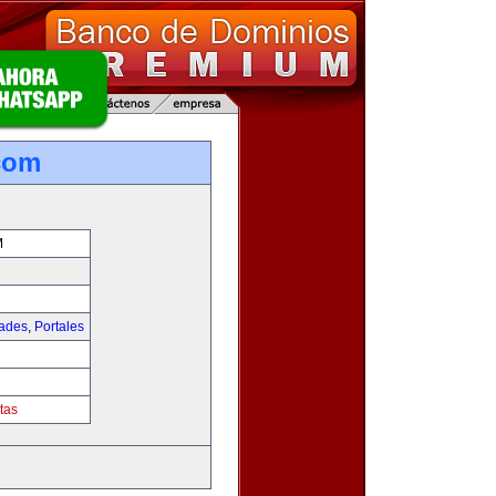
com
M
dades
,
Portales
tas