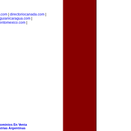
l.com
|
directoriocanada.com
|
guianicaragua.com
|
ientomexico.com
|
ominios En Venta
strias Argentinas