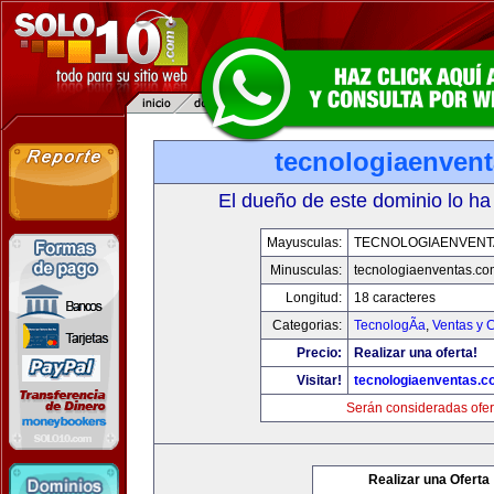
tecnologiaenven
El dueño de este dominio lo ha
Mayusculas:
TECNOLOGIAENVENT
Minusculas:
tecnologiaenventas.co
Longitud:
18 caracteres
Categorias:
TecnologÃ­a
,
Ventas y 
Precio:
Realizar una oferta!
Visitar!
tecnologiaenventas.
Serán consideradas ofer
Realizar una Oferta