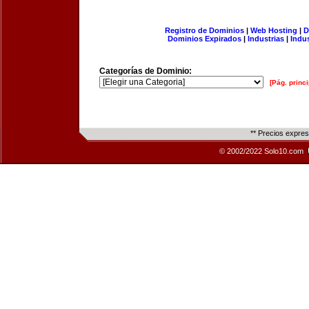
Registro de Dominios
|
Web Hosting
|
D
Dominios Expirados
|
Industrias
|
Indu
Categorías de Dominio:
[Pág. princi
** Precios expre
© 2002/2022 Solo10.com