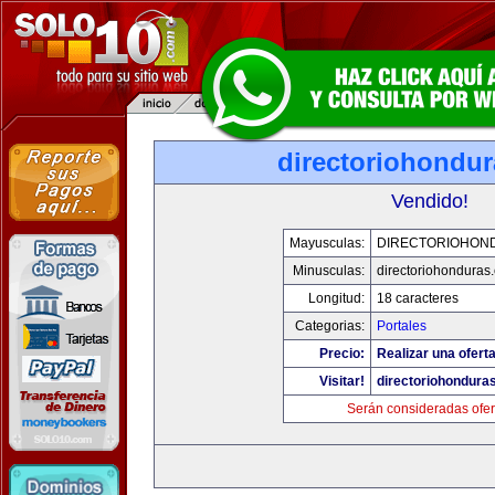
directoriohondu
Vendido!
Mayusculas:
DIRECTORIOHON
Minusculas:
directoriohonduras
Longitud:
18 caracteres
Categorias:
Portales
Precio:
Realizar una oferta
Visitar!
directoriohondura
Serán consideradas ofer