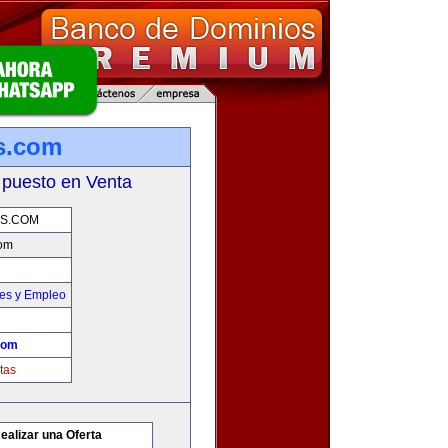
s.com
 puesto en Venta
S.COM
om
nes y Empleo
com
tas
ealizar una Oferta