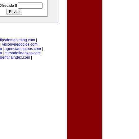
Ofrecido $
tipsdemarketing.com
|
|
visionynegocios.com
|
om
|
agenciaempleos.com
|
m
|
cursodefinanzas.com
|
rgentinaindex.com
|