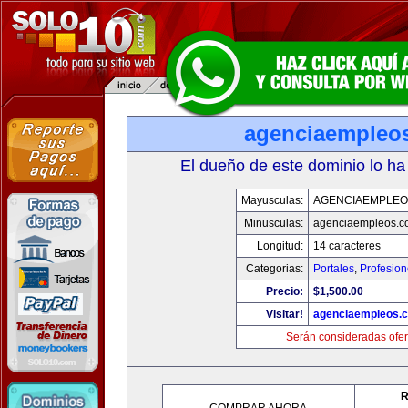
agenciaempleo
El dueño de este dominio lo ha
Mayusculas:
AGENCIAEMPLEO
Minusculas:
agenciaempleos.c
Longitud:
14 caracteres
Categorias:
Portales
,
Profesio
Precio:
$1,500.00
Visitar!
agenciaempleos.
Serán consideradas ofer
R