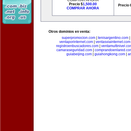
COMPRAR AHORA
Precio $
1,500.00
Precio 
COMPRAR AHORA
Otros dominios en venta:
superpromocion.com
|
tenisargentino.com
|
ventaporinternet.com
|
ventasviainternet.com
registroenbuscadores.com
|
ventamultinivel.c
camaraseguridad.com
|
comprandoenlared.co
guiabeijing.com
|
guiahongkong.com
|
a