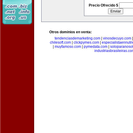
Precio Ofrecido $
Otros dominios en venta:
tendenciasdemarketing.com
|
vinosdecuyo.com
chilesoft.com
|
clickpymes.com
|
especialistaennutr
|
muyfamoso.com
|
pymedata.com
|
soloparanoso
industriasbrasileiras.c