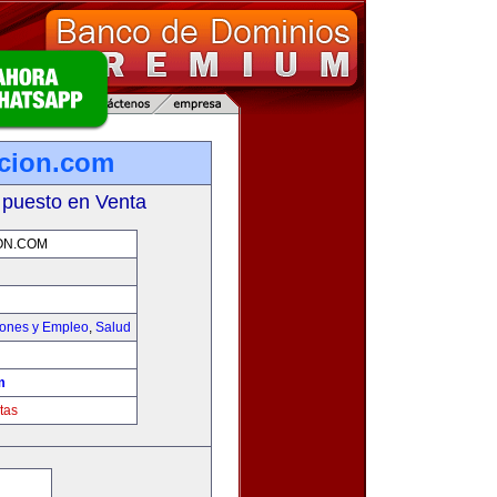
icion.com
 puesto en Venta
ON.COM
iones y Empleo
,
Salud
m
tas