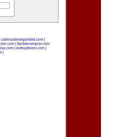
|
cabinasdeseguridad.com
|
icion.com
|
facildecomprar.com
tras.com
|
exitoydinero.com
|
om
|