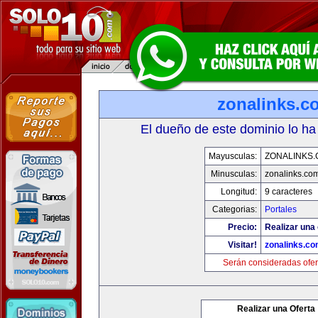
zonalinks.c
El dueño de este dominio lo ha
Mayusculas:
ZONALINKS
Minusculas:
zonalinks.co
Longitud:
9 caracteres
Categorias:
Portales
Precio:
Realizar una 
Visitar!
zonalinks.c
Serán consideradas ofer
Realizar una Oferta