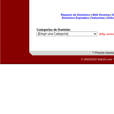
Registro de Dominios
|
Web Hosting
|
D
Dominios Expirados
|
Industrias
|
Indu
Categorías de Dominio:
[Pág. princi
** Precios expre
© 2002/2022 Solo10.com