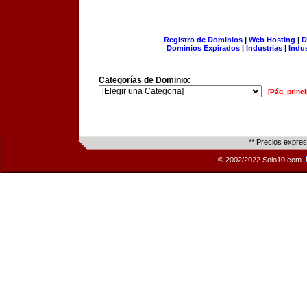
Registro de Dominios
|
Web Hosting
|
D
Dominios Expirados
|
Industrias
|
Indu
Categorías de Dominio:
[Pág. princi
** Precios expre
© 2002/2022 Solo10.com