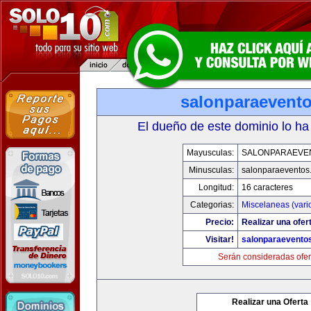
salonparaevent
El dueño de este dominio lo ha
Mayusculas:
SALONPARAEVE
Minusculas:
salonparaeventos
Longitud:
16 caracteres
Categorias:
Miscelaneas (vari
Precio:
Realizar una ofer
Visitar!
salonparaevento
Serán consideradas ofer
Realizar una Oferta