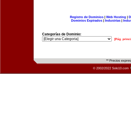
Registro de Dominios
|
Web Hosting
|
D
Dominios Expirados
|
Industrias
|
Indu
Categorías de Dominio:
[Pág. princi
** Precios expre
© 2002/2022 Solo10.com