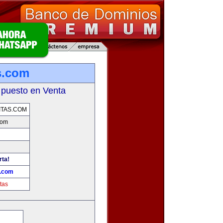
s.com
 puesto en Venta
TAS.COM
com
rta!
s.com
tas