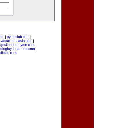
com
|
pymeclub.com
|
|
vacacionesasia.com
|
|
gestiondelapyme.com
|
nologiaydesarrollo.com
|
ticias.com
|