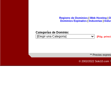
Registro de Dominios
|
Web Hosting
|
D
Dominios Expirados
|
Industrias
|
Indu
Categorías de Dominio:
[Pág. princi
** Precios expre
© 2002/2022 Solo10.com