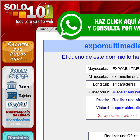
expomultimedi
El dueño de este dominio lo ha
Mayusculas:
EXPOMULTIME
Minusculas:
expomultimedia
Longitud:
14 caracteres
Categorias:
Miscelaneas (va
Precio:
Realizar una of
Visitar!
expomultimedi
Serán consideradas ofer
Realizar una Oferta