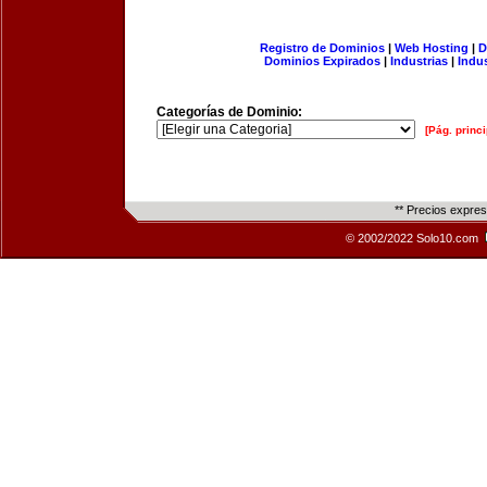
Registro de Dominios
|
Web Hosting
|
D
Dominios Expirados
|
Industrias
|
Indu
Categorías de Dominio:
[Pág. princi
** Precios expre
© 2002/2022 Solo10.com