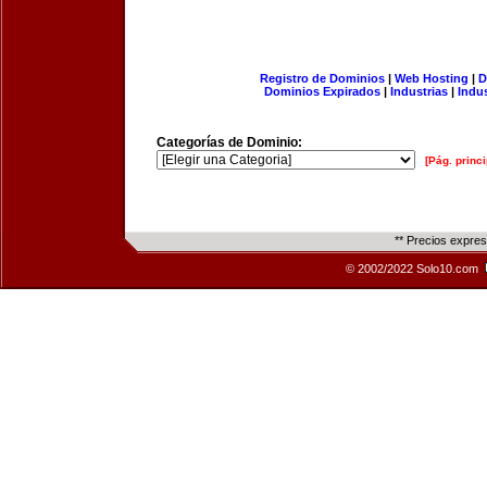
Registro de Dominios
|
Web Hosting
|
D
Dominios Expirados
|
Industrias
|
Indu
Categorías de Dominio:
[Pág. princi
** Precios expre
© 2002/2022 Solo10.com