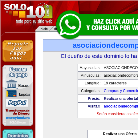
asociaciondecom
El dueño de este dominio lo ha
Mayusculas:
ASOCIACIONDEC
Minusculas:
asociaciondecompr
Longitud:
19 caracteres
Categorias:
Compras y Comercio
Precio:
Realizar una oferta
Visitar!
asociaciondecomp
Serán consideradas ofer
Realizar una Oferta