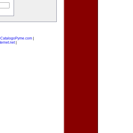
|
CatalogoPyme.com
|
ernet.net
|