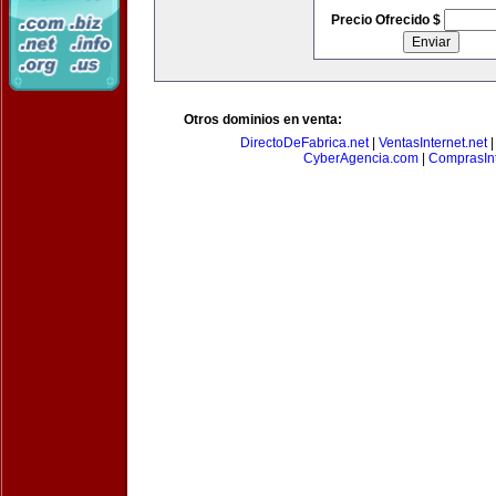
Precio Ofrecido $
Otros dominios en venta:
DirectoDeFabrica.net
|
VentasInternet.net
CyberAgencia.com
|
ComprasInt