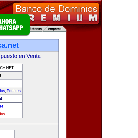
ca.net
 puesto en Venta
CA.NET
t
ias
,
Portales
a!
et
tas