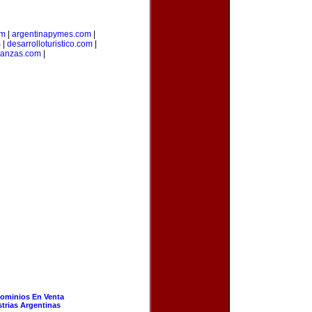
om
|
argentinapymes.com
|
m
|
desarrolloturistico.com
|
nanzas.com
|
ominios En Venta
strias Argentinas