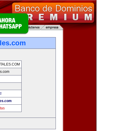
les.com
TALES.COM
es.com
!
les.com
tas