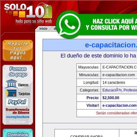
e-capacitacio
El dueño de este dominio lo ha
Mayusculas:
E-CAPACITACION.
Minusculas:
e-capacitacion.com
Longitud:
14 caracteres
Categorias:
EducaciÃ³n
,
Profesi
Precio:
$2,500.00
Visitar!
e-capacitacion.com
Serán consideradas ofer
R