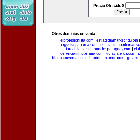
Precio Ofrecido $
Otros dominios en venta:
elprofesionista.com
|
estrategiamarketing.com
negociospanama.com
|
noticiasinmobiliarias.c
forochile.com
|
anunciosparaguay.com
|
clu
gerenciainmobiliaria.com
|
guiaviajeros.com
|
p
bienesenventa.com
|
forodeopiniones.com
|
guiami
|