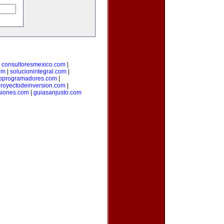
|
consultoresmexico.com
|
om
|
solucionintegral.com
|
bprogramadores.com
|
royectodeinversion.com
|
siones.com
|
guiasanjusto.com