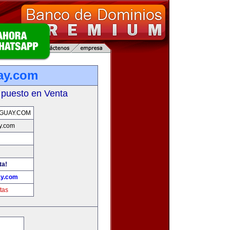
ay.com
 puesto en Venta
GUAY.COM
y.com
ta!
ay.com
tas