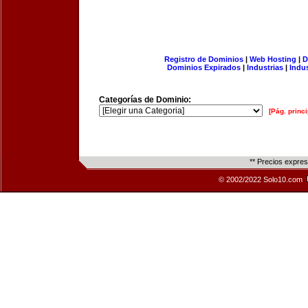
Registro de Dominios
|
Web Hosting
|
D
Dominios Expirados
|
Industrias
|
Indu
Categorías de Dominio:
[Pág. princi
** Precios expre
© 2002/2022 Solo10.com