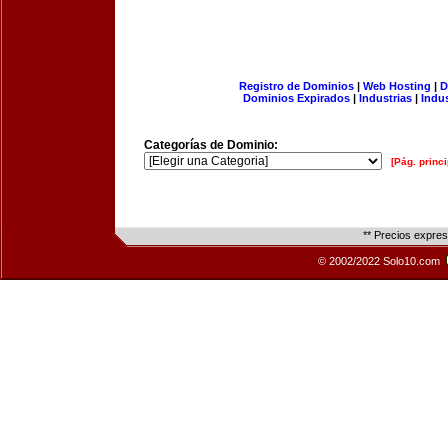
Registro de Dominios
|
Web Hosting
|
D
Dominios Expirados
|
Industrias
|
Indu
Categorías de Dominio:
[Pág. princi
** Precios expre
© 2002/2022 Solo10.com