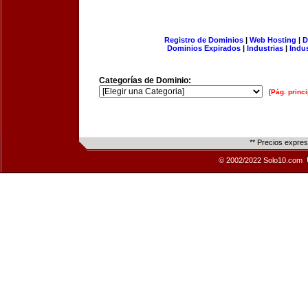
Registro de Dominios
|
Web Hosting
|
D
Dominios Expirados
|
Industrias
|
Indu
Categorías de Dominio:
[Pág. princi
** Precios expre
© 2002/2022 Solo10.com