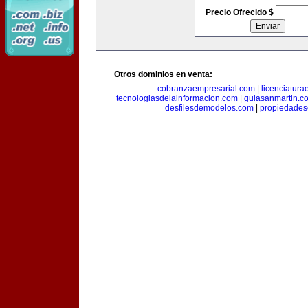
Precio Ofrecido $
Otros dominios en venta:
cobranzaempresarial.com
|
licenciatura
tecnologiasdelainformacion.com
|
guiasanmartin.c
desfilesdemodelos.com
|
propiedade