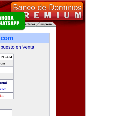
.com
 puesto en Venta
IN.COM
.com
erta!
.com
tas