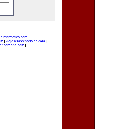
eninformatica.com
|
om
|
viajesempresariales.com
|
sencordoba.com
|