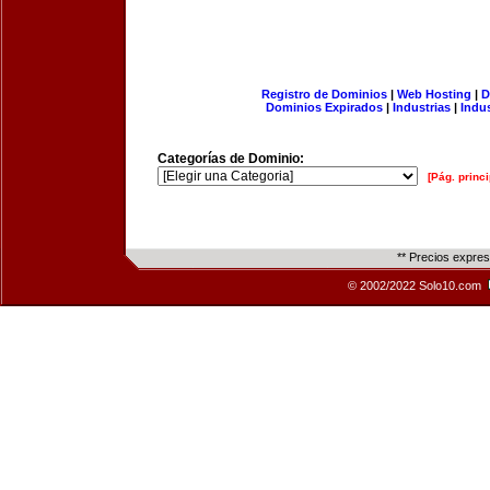
Registro de Dominios
|
Web Hosting
|
D
Dominios Expirados
|
Industrias
|
Indu
Categorías de Dominio:
[Pág. princi
** Precios expre
© 2002/2022 Solo10.com