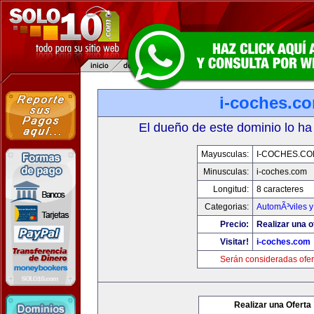
i-coches.c
El dueño de este dominio lo ha
Mayusculas:
I-COCHES.CO
Minusculas:
i-coches.com
Longitud:
8 caracteres
Categorias:
AutomÃ³viles 
Precio:
Realizar una o
Visitar!
i-coches.com
Serán consideradas ofer
Realizar una Oferta