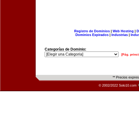
Registro de Dominios
|
Web Hosting
|
D
Dominios Expirados
|
Industrias
|
Indu
Categorías de Dominio:
[Pág. princi
** Precios expre
© 2002/2022 Solo10.com