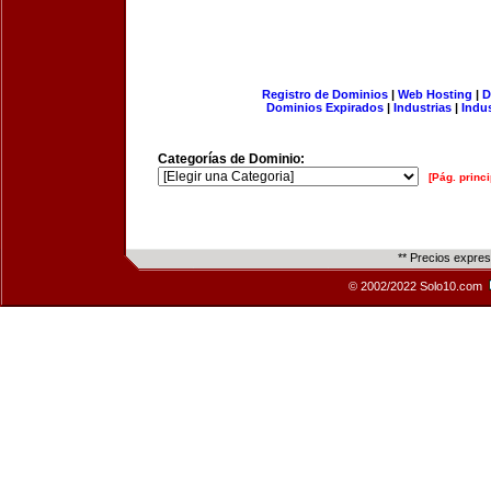
Registro de Dominios
|
Web Hosting
|
D
Dominios Expirados
|
Industrias
|
Indu
Categorías de Dominio:
[Pág. princi
** Precios expre
© 2002/2022 Solo10.com